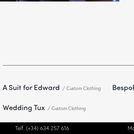
A Suit for Edward
Bespok
Custom Clothing
Wedding Tux
Custom Clothing
Telf. (+34) 634 257 616
Mo