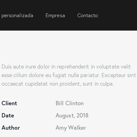
 personalizada
Empresa
Contacto
Duis aute irure dolor in reprehenderit in voluptate velit
esse cillum dolore eu fugiat nulla pariatur. Excepteur sint
occaecat cupidatat non proident, sunt in culpa.
Client
Bill Clinton
Date
August, 2018
Author
Amy Walker