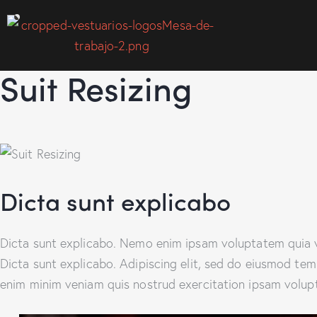
Suit Resizing
Dicta sunt explicabo
Dicta sunt explicabo. Nemo enim ipsam voluptatem quia vol
Dicta sunt explicabo. Adipiscing elit, sed do eiusmod tem
enim minim veniam quis nostrud exercitation ipsam volup