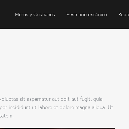
Moros y Cristianos
Vestuario escénico
Ropa
uptas sit aspernatur aut odit aut fugit, quia.
por incididunt ut labore et dolore magna aliqua. Ut
tatem.