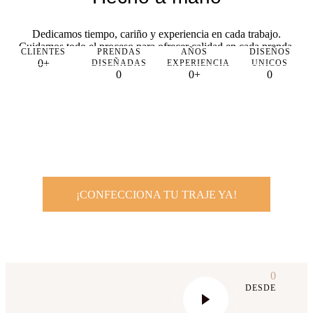
Dedicamos tiempo, cariño y experiencia en cada trabajo.
Cuidamos todo el proceso para ofrecer calidad en cada prenda.
CLIENTES
PRENDAS
AÑOS
DISEÑOS
0+
DISEÑADAS
EXPERIENCIA
UNICOS
0
0+
0
Somos tu empresa de confección
de vestuario de confianza
¡CONFECCIONA TU TRAJE YA!
0
DESDE