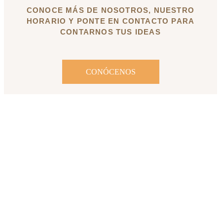
CONOCE MÁS DE NOSOTROS, NUESTRO
HORARIO Y PONTE EN CONTACTO PARA
CONTARNOS TUS IDEAS
CONÓCENOS
Esto es lo que dicen algunos clientes
"Siempre elegimos Vestuarios Especiales para
"
alquilar nuestro traje de fiestas Moros y Cristianos de
Biar. Toda la escuadra está encantada con la