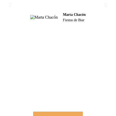
atención y la calidad de cada traje. Un 10"
Marta Chacón
Fiestas de Biar
SÍGUENOS EN INSTAGRAM
PARA NO PERDERTE NINGUNA
NOVEDAD